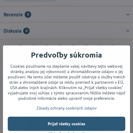
Recenzie
0
Diskusia
0
Facebook
Twitter
Bluesky
Pinterest
Reddit
LinkedIn
WhatsApp
E-
Predvoľby súkromia
mail
Alternatívne produkty
Cookies používame na zlepšenie vašej návštevy tejto webovej
stránky, analýzu jej výkonnosti a zhromažďovanie údajov o jej
používaní. Na tento účel môžeme použiť nástroje a služby tretích
strán a zhromaždené údaje sa môžu preniesť k partnerom v EÚ,
USA alebo iných krajinách. Kliknutím na „Prijať všetky cookies“
vyjadrujete svoj súhlas s týmto spracovaním. Nižšie môžete nájsť
podrobné informácie alebo upraviť svoje preferencie.
Zásady ochrany osobných údajov
Prijať všetky cookies