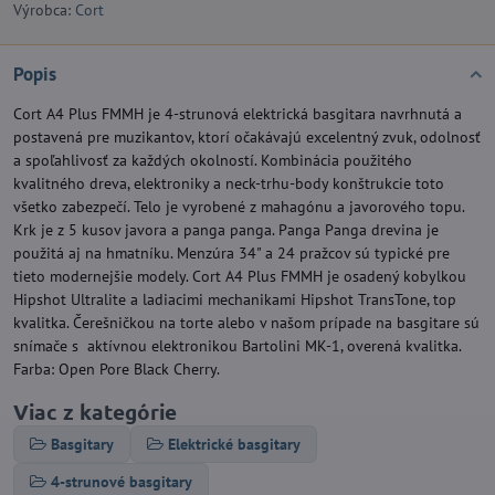
Výrobca:
Cort
Popis
Cort A4 Plus FMMH je 4-strunová elektrická basgitara navrhnutá a
postavená pre muzikantov, ktorí očakávajú excelentný zvuk, odolnosť
a spoľahlivosť za každých okolností. Kombinácia použitého
kvalitného dreva, elektroniky a neck-trhu-body konštrukcie toto
všetko zabezpečí. Telo je vyrobené z mahagónu a javorového topu.
Krk je z 5 kusov javora a panga panga. Panga Panga drevina je
použitá aj na hmatníku. Menzúra 34" a 24 pražcov sú typické pre
tieto modernejšie modely. Cort A4 Plus FMMH je osadený kobylkou
Hipshot Ultralite a ladiacimi mechanikami Hipshot TransTone, top
kvalitka. Čerešničkou na torte alebo v našom prípade na basgitare sú
snímače s aktívnou elektronikou Bartolini MK-1, overená kvalitka.
Farba: Open Pore Black Cherry.
Viac z kategórie
Basgitary
Elektrické basgitary
4-strunové basgitary