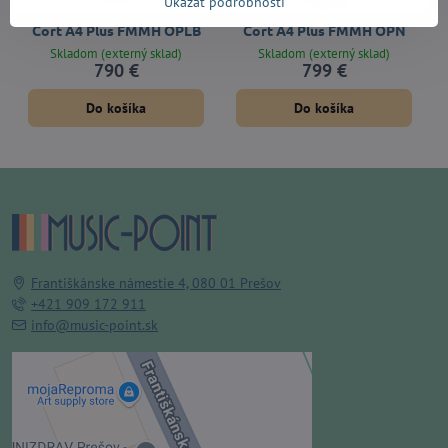
Ukázať podrobnosti
Cort A4 Plus FMMH OPLB
Cort A4 Plus FMMH OPN
Skladom (externý sklad)
Skladom (externý sklad)
790 €
799 €
Do košíka
Do košíka
Františkánske námestie 4, 080 01 Prešov
+421 909 172 911
info@music-point.sk
Externý obsah je blokovaný
Voľbami súkromia