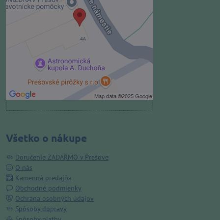
Prajete si načítať externý obsah?
Povoliť tentokrát
Povoliť a zapamätať - súhlas s
druhom cookie: Funkčné
Otvoriť obsah v novom okne
Všetko o nákupe
Doručenie ZADARMO v Prešove
O nás
Kamenná predajňa
Obchodné podmienky
Ochrana osobných údajov
Spôsoby dopravy
Spôsoby platby