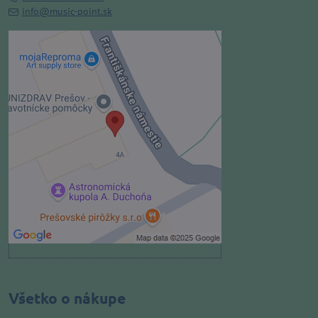
info@music-point.sk
Externý obsah je blokovaný
Voľbami súkromia
Prajete si načítať externý obsah?
Povoliť tentokrát
Povoliť a zapamätať - súhlas s
druhom cookie: Funkčné
Otvoriť obsah v novom okne
Všetko o nákupe