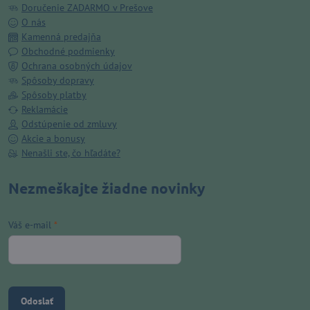
Doručenie ZADARMO v Prešove
O nás
Kamenná predajňa
Obchodné podmienky
Ochrana osobných údajov
Spôsoby dopravy
Spôsoby platby
Reklamácie
Odstúpenie od zmluvy
Akcie a bonusy
Nenašli ste, čo hľadáte?
Nezmeškajte žiadne novinky
Váš e-mail
*
Odoslať