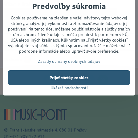
Viac z kategórie
Predvoľby súkromia
Gitary
Elektrické gitary
Hard & Heavy
Cookies používame na zlepšenie vašej návštevy tejto webovej
stránky, analýzu jej výkonnosti a zhromažďovanie údajov o jej
ZĽAVY
používaní. Na tento účel môžeme použiť nástroje a služby tretích
strán a zhromaždené údaje sa môžu preniesť k partnerom v EÚ,
USA alebo iných krajinách. Kliknutím na „Prijať všetky cookies“
Recenzie
0
vyjadrujete svoj súhlas s týmto spracovaním. Nižšie môžete nájsť
podrobné informácie alebo upraviť svoje preferencie.
Diskusia
0
Zásady ochrany osobných údajov
Prijať všetky cookies
Facebook
Twitter
Bluesky
Pinterest
Reddit
LinkedIn
WhatsApp
E-
mail
Ukázať podrobnosti
Františkánske námestie 4, 080 01 Prešov
+421 909 172 911