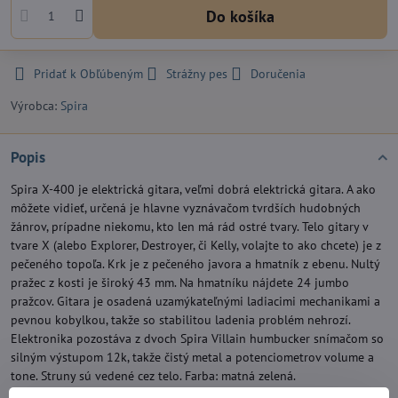
Do košíka
Pridať k Obľúbeným
Strážny pes
Doručenia
Výrobca:
Spira
Popis
Spira X-400 je elektrická gitara, veľmi dobrá elektrická gitara. A ako
môžete vidieť, určená je hlavne vyznávačom tvrdších hudobných
žánrov, prípadne niekomu, kto len má rád ostré tvary. Telo gitary v
tvare X (alebo Explorer, Destroyer, či Kelly, volajte to ako chcete) je z
pečeného topoľa. Krk je z pečeného javora a hmatník z ebenu. Nultý
pražec z kosti je široký 43 mm. Na hmatníku nájdete 24 jumbo
pražcov. Gitara je osadená uzamýkateľnými ladiacimi mechanikami a
pevnou kobylkou, takže so stabilitou ladenia problém nehrozí.
Elektronika pozostáva z dvoch Spira Villain humbucker snímačom so
silným výstupom 12k, takže čistý metal a potenciometrov volume a
tone. Struny sú vedené cez telo. Farba: matná zelená.