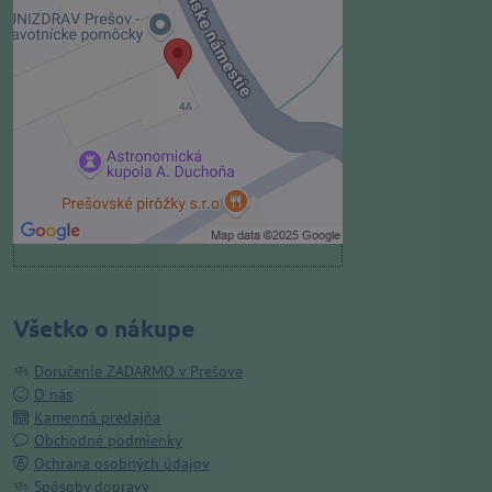
Voľbami súkromia
Prajete si načítať externý obsah?
Povoliť tentokrát
Povoliť a zapamätať - súhlas s
druhom cookie: Funkčné
Otvoriť obsah v novom okne
Všetko o nákupe
Doručenie ZADARMO v Prešove
O nás
Kamenná predajňa
Obchodné podmienky
Ochrana osobných údajov
Spôsoby dopravy