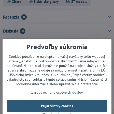
Gitary
Elektrické gitary
ST modely
Recenzie
0
Diskusia
0
Predvoľby súkromia
Facebook
Twitter
Bluesky
Pinterest
Reddit
LinkedIn
WhatsApp
E-
mail
Cookies používame na zlepšenie vašej návštevy tejto webovej
Alternatívne produkty
stránky, analýzu jej výkonnosti a zhromažďovanie údajov o jej
používaní. Na tento účel môžeme použiť nástroje a služby tretích
strán a zhromaždené údaje sa môžu preniesť k partnerom v EÚ,
AKCIA
USA alebo iných krajinách. Kliknutím na „Prijať všetky cookies“
vyjadrujete svoj súhlas s týmto spracovaním. Nižšie môžete nájsť
podrobné informácie alebo upraviť svoje preferencie.
Zásady ochrany osobných údajov
Prijať všetky cookies