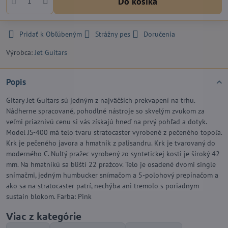
Do košíka
Pridať k Obľúbeným
Strážny pes
Doručenia
Výrobca:
Jet Guitars
Popis
Gitary Jet Guitars sú jedným z najväčších prekvapení na trhu.
Nádherne spracované, pohodlné nástroje so skvelým zvukom za
veľmi priaznivú cenu si vás získajú hneď na prvý pohľad a dotyk.
Model JS-400 má telo tvaru stratocaster vyrobené z pečeného topoľa.
Krk je pečeného javora a hmatník z palisandru. Krk je tvarovaný do
moderného C. Nultý pražec vyrobený zo syntetickej kosti je široký 42
mm. Na hmatníkú sa bliští 22 pražcov. Telo je osadené dvomi single
snímačmi, jedným humbucker snímačom a 5-polohový prepínačom a
ako sa na stratocaster patrí, nechýba ani tremolo s poriadnym
sustain blokom. Farba: Pink
Viac z kategórie