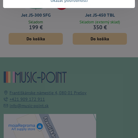
Ukázať podrobnosti
9%
Jet JS-300 SFG
Jet JS-450 TBL
Skladom
Skladom (externý sklad)
199 €
350 €
Do košíka
Do košíka
Františkánske námestie 4, 080 01 Prešov
+421 909 172 911
info@music-point.sk
Externý obsah je blokovaný