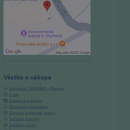
Prajete si načítať externý obsah?
Povoliť tentokrát
Povoliť a zapamätať - súhlas s
druhom cookie: Funkčné
Otvoriť obsah v novom okne
Všetko o nákupe
Doručenie ZADARMO v Prešove
O nás
Kamenná predajňa
Obchodné podmienky
Ochrana osobných údajov
Spôsoby dopravy
Spôsoby platby