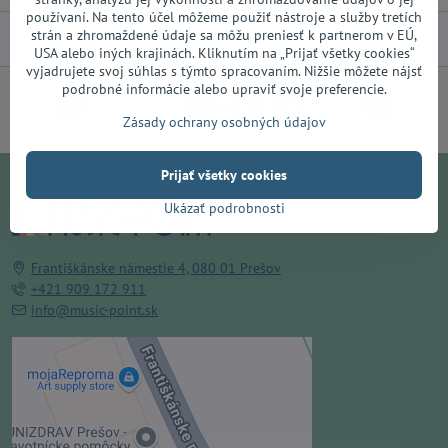
používaní. Na tento účel môžeme použiť nástroje a služby tretích
strán a zhromaždené údaje sa môžu preniesť k partnerom v EÚ,
Diskusia
0
USA alebo iných krajinách. Kliknutím na „Prijať všetky cookies“
vyjadrujete svoj súhlas s týmto spracovaním. Nižšie môžete nájsť
podrobné informácie alebo upraviť svoje preferencie.
Facebook
Twitter
Bluesky
Pinterest
Reddit
LinkedIn
WhatsApp
E-
Zásady ochrany osobných údajov
mail
Prijať všetky cookies
Ukázať podrobnosti
Františkánske námestie 4, 080 01 Prešov
+421 909 172 911
info@music-point.sk
Externý obsah je blokovaný
Voľbami súkromia