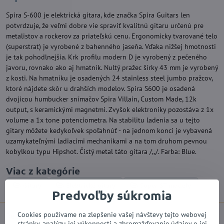
Spira S-600 je elektrická gitara, kde značka Spira Guitars len
potvrdzuje, že veľmi dobre vie spraviť kvalitnú gitaru určenú pre
metalistov a rockerov za priateľskú cenu. Ergonomicky tvarované telo
(superstrat) je vyrobené z bahenného jaseňa. Vďaka nižšej hmotnosti
je tak pohodlnejšia. Krk profilu modern D je vyrobený z pečeného
javoru, rovnako ako aj hmatník. Nultý pražec šírky 43 mm je vyrobený
z kosti. Na hmatníku je osadených 24 stainless steel jumbo pražcov,
ktoré nájdete skôr u drahších modelov. Spira S600 je osadená
dvojicou humbucker snímačov Spira Villain, Custom Made, 12k
output, s keramickými magnetmi. Zvyšok elektroniky pozostáva z 1x
volume a 1x tone potenciometra. Na stabilitu ladenia sa u tejto
gitary môžete kedykoľvek spoľahnúť - na jednom konci je vybavená
uzamykateľnými ladiacimi mechanikami a na tom druhom pevnou
kobylkou typu Hipshot. Čistý metal táto gitara /,,/. Farba: Blue.
Viac z kategórie
Gitary
Elektrické gitary
Super ST modely
Predvoľby súkromia
Cookies používame na zlepšenie vašej návštevy tejto webovej
Recenzie
0
stránky, analýzu jej výkonnosti a zhromažďovanie údajov o jej