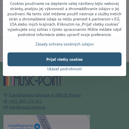
Cookies používame na zlepšenie vašej návštevy tejto webovej
stránky, analýzu jej výkonnosti a zhromažďovanie údajov o jej
Recenzie
0
používaní. Na tento účel môžeme použiť nástroje a služby tretích
strán a zhromaždené údaje sa môžu preniesť k partnerom v EÚ,
USA alebo iných krajinách. Kliknutím na „Prijať všetky cookies“
Diskusia
0
vyjadrujete svoj súhlas s týmto spracovaním. Nižšie môžete nájsť
podrobné informácie alebo upraviť svoje preferencie.
Zásady ochrany osobných údajov
Facebook
Twitter
Bluesky
Pinterest
Reddit
LinkedIn
WhatsApp
E-
mail
Prijať všetky cookies
Ukázať podrobnosti
Františkánske námestie 4, 080 01 Prešov
+421 909 172 911
info@music-point.sk