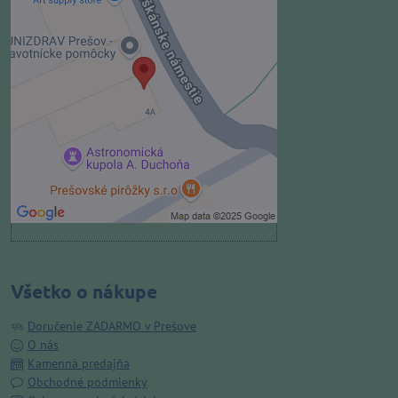
Externý obsah je blokovaný
Voľbami súkromia
Prajete si načítať externý obsah?
Povoliť tentokrát
Povoliť a zapamätať - súhlas s
druhom cookie: Funkčné
Otvoriť obsah v novom okne
Všetko o nákupe
Doručenie ZADARMO v Prešove
O nás
Kamenná predajňa
Obchodné podmienky