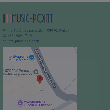
Františkánske námestie 4, 080 01 Prešov
+421 909 172 911
info@music-point.sk
Externý obsah je blokovaný
Voľbami súkromia
Prajete si načítať externý obsah?
Povoliť tentokrát
Povoliť a zapamätať - súhlas s
druhom cookie: Funkčné