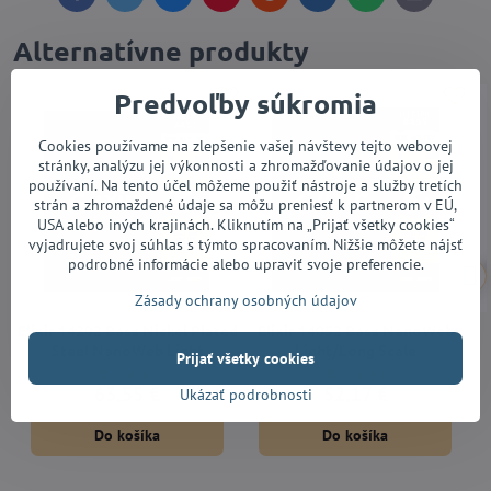
mail
Alternatívne produkty
Predvoľby súkromia
Cookies používame na zlepšenie vašej návštevy tejto webovej
stránky, analýzu jej výkonnosti a zhromažďovanie údajov o jej
používaní. Na tento účel môžeme použiť nástroje a služby tretích
strán a zhromaždené údaje sa môžu preniesť k partnerom v EÚ,
USA alebo iných krajinách. Kliknutím na „Prijať všetky cookies“
vyjadrujete svoj súhlas s týmto spracovaním. Nižšie môžete nájsť
podrobné informácie alebo upraviť svoje preferencie.
Zásady ochrany osobných údajov
Elixir 14202 Bass Nickel Plated
Elixir 14052 Bass NanoWeb
Steel NanoWeb Light
Light/Long Scale
Prijať všetky cookies
Do 14 dní
Do 14 dní
63,55 €
52,17 €
Ukázať podrobnosti
Do košíka
Do košíka