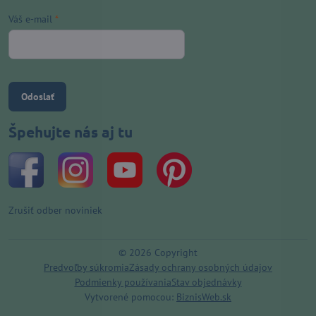
Váš e-mail
*
Odoslať
Špehujte nás aj tu
Zrušiť odber noviniek
©
2026
Copyright
Predvoľby súkromia
Zásady ochrany osobných údajov
Podmienky používania
Stav objednávky
Vytvorené pomocou:
BiznisWeb.sk