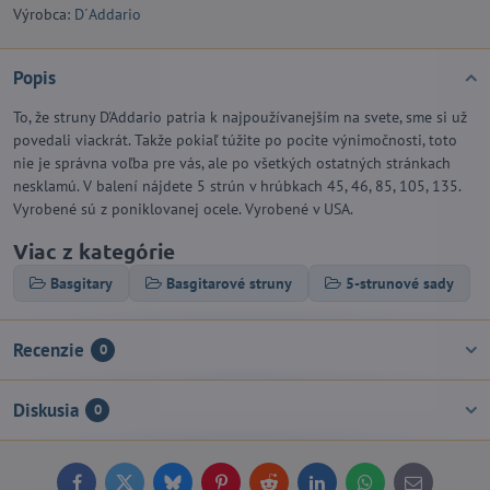
Výrobca:
D´Addario
Popis
To, že struny D'Addario patria k najpoužívanejším na svete, sme si už
povedali viackrát. Takže pokiaľ túžite po pocite výnimočnosti, toto
nie je správna voľba pre vás, ale po všetkých ostatných stránkach
nesklamú. V balení nájdete 5 strún v hrúbkach 45, 46, 85, 105, 135.
Vyrobené sú z poniklovanej ocele. Vyrobené v USA.
Viac z kategórie
Basgitary
Basgitarové struny
5-strunové sady
Recenzie
0
Diskusia
0
Facebook
Twitter
Bluesky
Pinterest
Reddit
LinkedIn
WhatsApp
E-