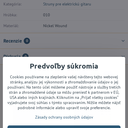
Kategória:
Struny pre elektrickú gitaru
Hrúbka:
010
Materiál:
Nickel Wound
Recenzie
0
Diskusia
0
Predvoľby súkromia
Cookies používame na zlepšenie vašej návštevy tejto webovej
Facebook
Twitter
Bluesky
Pinterest
Reddit
LinkedIn
WhatsApp
E-
mail
stránky, analýzu jej výkonnosti a zhromažďovanie údajov o jej
používaní. Na tento účel môžeme použiť nástroje a služby tretích
Alternatívne produkty
strán a zhromaždené údaje sa môžu preniesť k partnerom v EÚ,
USA alebo iných krajinách. Kliknutím na „Prijať všetky cookies“
vyjadrujete svoj súhlas s týmto spracovaním. Nižšie môžete nájsť
podrobné informácie alebo upraviť svoje preferencie.
Zásady ochrany osobných údajov