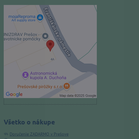
Externý obsah je blokovaný
Voľbami súkromia
Prajete si načítať externý obsah?
Povoliť tentokrát
Povoliť a zapamätať - súhlas s
druhom cookie: Funkčné
Otvoriť obsah v novom okne
Všetko o nákupe
Doručenie ZADARMO v Prešove