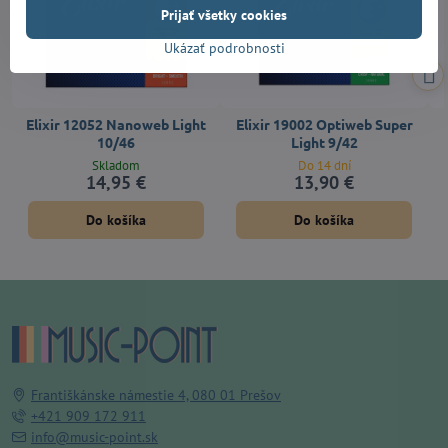
Prijať všetky cookies
Ukázať podrobnosti
Elixir 12052 Nanoweb Light
Elixir 19002 Optiweb Super
10/46
Light 9/42
Skladom
Do 14 dní
14,95 €
13,90 €
Do košíka
Do košíka
Františkánske námestie 4, 080 01 Prešov
+421 909 172 911
info@music-point.sk