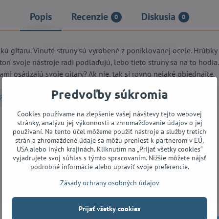
Popis
Recenzie
Diskusia
0
0
ckú gitaru. Vinuté struny sú vyrobené z poniklovanej ocele. Hrúbky 
ktorí svoje nástroje radi podlaďujú, lebo tieto struny sa na to hodia
ami osádzajú svoje gitary? Ak nie, tak si rovno nejaké objednajte.
Predvoľby súkromia
Struny pre elektrickú gitaru
Cookies používame na zlepšenie vašej návštevy tejto webovej
stránky, analýzu jej výkonnosti a zhromažďovanie údajov o jej
používaní. Na tento účel môžeme použiť nástroje a služby tretích
strán a zhromaždené údaje sa môžu preniesť k partnerom v EÚ,
USA alebo iných krajinách. Kliknutím na „Prijať všetky cookies“
Facebook
Twitter
Bluesky
Pinterest
Reddit
LinkedIn
WhatsApp
E-
vyjadrujete svoj súhlas s týmto spracovaním. Nižšie môžete nájsť
mail
podrobné informácie alebo upraviť svoje preferencie.
Zásady ochrany osobných údajov
Prijať všetky cookies