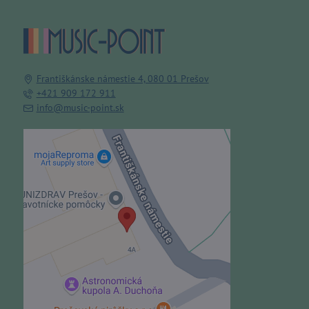
Františkánske námestie 4, 080 01 Prešov
+421 909 172 911
info@music-point.sk
Externý obsah je blokovaný
Voľbami súkromia
Prajete si načítať externý obsah?
Povoliť tentokrát
Povoliť a zapamätať - súhlas s
druhom cookie: Funkčné