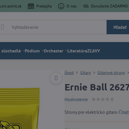
sic-point.sk
Predajňa
O nás
Doručenie ZADARMO a
Hľadať
 slúchadlá
Pódium
Orchester
Literatúra
ZĽAVY
Úvod
Gitary
Gitarové struny
Ernie Ball 262
Hodnotenie
Struny pre elektrickú gitaru
Čítaj