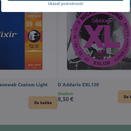
Ukázať podrobnosti
Nanoweb Custom Light
D´Addario EXL120
Skladom
Do 
8,30 €
Do košíka