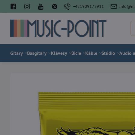
+421909172911
info@mu
Gitary
Basgitary
Klávesy
Bicie
Káble
Štúdio
Audio a