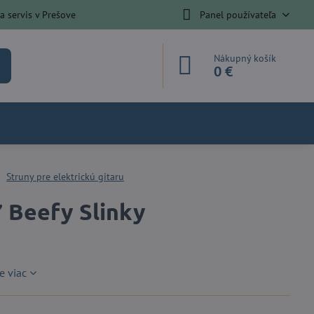
 servis v Prešove
Panel používateľa
Nákupný košík
0 €
Struny pre elektrickú gitaru
7 Beefy Slinky
te viac