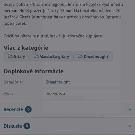
doska, boky a krk sú z mahagónu. Hmatník a kobylka vystrúhali z
merbau. Nultý pražec je široky 43 mm. Na hmatníku nájdeme 20
pražcov. Gitara je sunbrust farby s matnou povrchovou úpravou
(open pore).
Cvičiť na gitare je nutné, inak si ju zbytočne kupujete.
Viac z kategórie
Gitary
Akustické gitary
Dreadnought
Doplnkové informácie
Kategória:
Dreadnought
Výrez:
bez výrezu
Recenzie
0
Diskusia
0