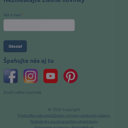
Váš e-mail
*
Odoslať
Špehujte nás aj tu
Zrušiť odber noviniek
©
2026
Copyright
Predvoľby súkromia
Zásady ochrany osobných údajov
Podmienky používania
Stav objednávky
Vytvorené pomocou:
BiznisWeb.sk