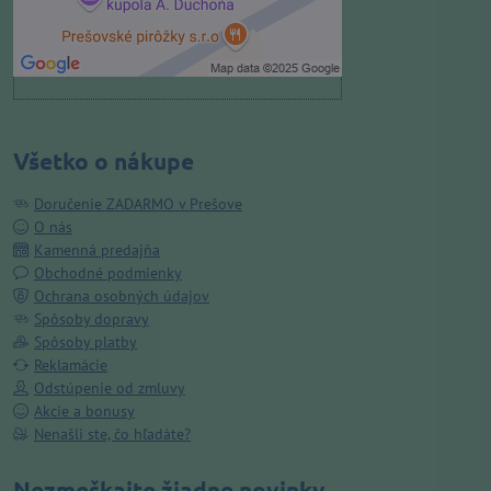
Otvoriť obsah v novom okne
Všetko o nákupe
Doručenie ZADARMO v Prešove
O nás
Kamenná predajňa
Obchodné podmienky
Ochrana osobných údajov
Spôsoby dopravy
Spôsoby platby
Reklamácie
Odstúpenie od zmluvy
Akcie a bonusy
Nenašli ste, čo hľadáte?
Nezmeškajte žiadne novinky