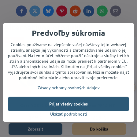
Facebook
Twitter
Bluesky
Pinterest
Reddit
LinkedIn
WhatsApp
E-
mail
Alternatívne produkty
Predvoľby súkromia
Bestseller
Cookies používame na zlepšenie vašej návštevy tejto webovej
stránky, analýzu jej výkonnosti a zhromažďovanie údajov o jej
používaní. Na tento účel môžeme použiť nástroje a služby tretích
strán a zhromaždené údaje sa môžu preniesť k partnerom v EÚ,
USA alebo iných krajinách. Kliknutím na „Prijať všetky cookies“
vyjadrujete svoj súhlas s týmto spracovaním. Nižšie môžete nájsť
podrobné informácie alebo upraviť svoje preferencie.
Zásady ochrany osobných údajov
Prijať všetky cookies
Cort AD810 OP
Ibanez PF15-NT
Vypredané
Do 14 dní
Ukázať podrobnosti
149 €
219 €
Zobraziť
Do košíka