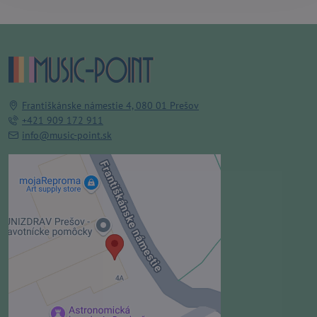
Františkánske námestie 4, 080 01 Prešov
+421 909 172 911
info@music-point.sk
Externý obsah je blokovaný
Voľbami súkromia
Prajete si načítať externý obsah?
Povoliť tentokrát
Povoliť a zapamätať - súhlas s
druhom cookie: Funkčné