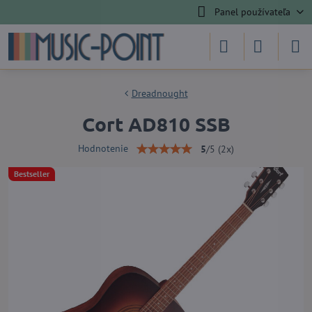
Panel používateľa
Dreadnought
Cort AD810 SSB
Hodnotenie
5
/
5
(
2
x)
Bestseller