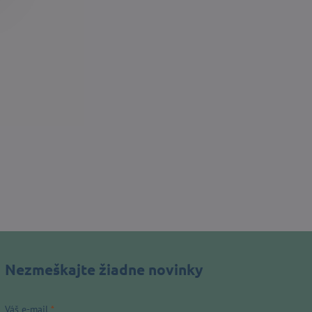
Nezmeškajte žiadne novinky
Váš e-mail
*