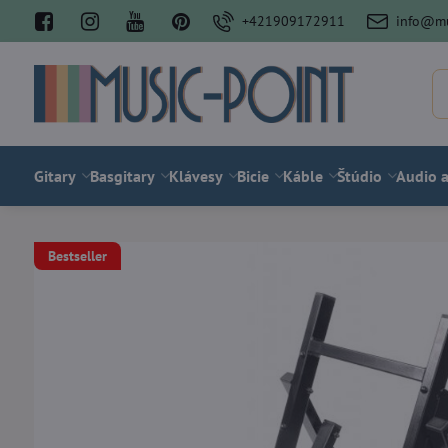
+421909172911
info@mu
Gitary
Basgitary
Klávesy
Bicie
Káble
Štúdio
Audio a
Bestseller