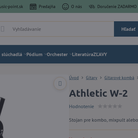
sic-point.sk
Predajňa
O nás
Doručenie ZADARMO a
Hľadať
 slúchadlá
Pódium
Orchester
Literatúra
ZĽAVY
Úvod
Gitary
Gitarové kombá
Athletic W-2
Hodnotenie
Stojan pre kombo, mixpult aleb