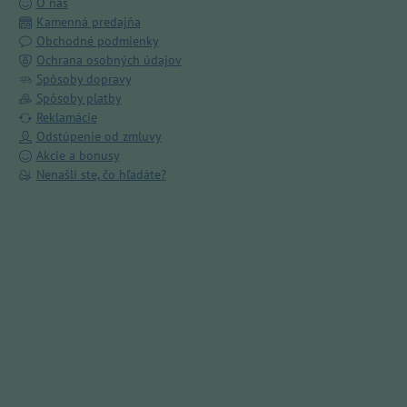
O nás
Kamenná predajňa
Obchodné podmienky
Ochrana osobných údajov
Spôsoby dopravy
Spôsoby platby
Reklamácie
Odstúpenie od zmluvy
Akcie a bonusy
Nenašli ste, čo hľadáte?