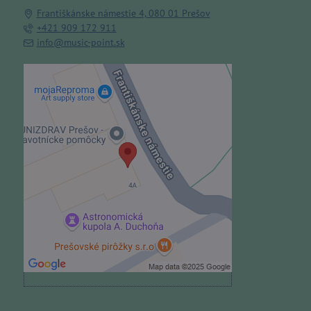
Františkánske námestie 4, 080 01 Prešov
+421 909 172 911
info@music-point.sk
Externý obsah je blokovaný
Voľbami súkromia
Prajete si načítať externý obsah?
Povoliť tentokrát
Povoliť a zapamätať - súhlas s
druhom cookie: Funkčné
Otvoriť obsah v novom okne