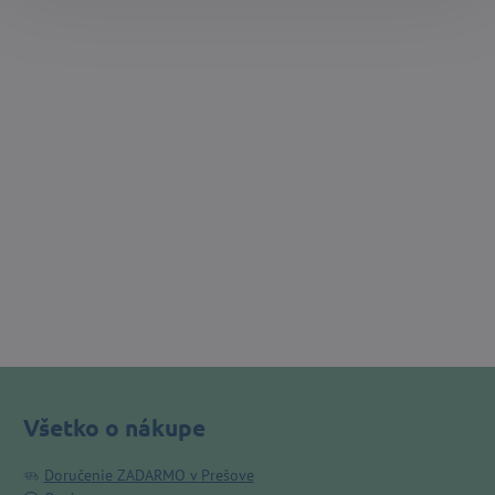
Všetko o nákupe
Doručenie ZADARMO v Prešove