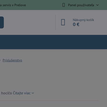
 servis v Prešove
Panel používateľa
Nákupný košík
0 €
Príslušenstvo
o hocičo
Čítajte viac