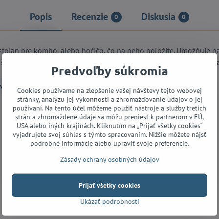
Popis
Recenzie
Diskusia
0
0
 stojan pre kombo, alebo hočičo, čo na neho položíte. Umožňuje 
35 kg. Šírka: 29 cm. Výška: 53 cm. Hmotnosť: 4,20 kg. Farba: čiern
Predvoľby súkromia
ové kombá
Príslušenstvo
Cookies používame na zlepšenie vašej návštevy tejto webovej
stránky, analýzu jej výkonnosti a zhromažďovanie údajov o jej
používaní. Na tento účel môžeme použiť nástroje a služby tretích
strán a zhromaždené údaje sa môžu preniesť k partnerom v EÚ,
Facebook
Twitter
Bluesky
Pinterest
Reddit
LinkedIn
WhatsApp
E-
USA alebo iných krajinách. Kliknutím na „Prijať všetky cookies“
mail
vyjadrujete svoj súhlas s týmto spracovaním. Nižšie môžete nájsť
podrobné informácie alebo upraviť svoje preferencie.
Zásady ochrany osobných údajov
Prijať všetky cookies
Ukázať podrobnosti