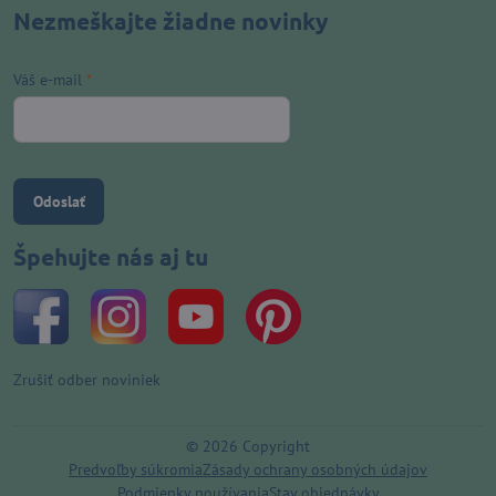
Nezmeškajte žiadne novinky
Váš e-mail
*
Odoslať
Špehujte nás aj tu
Zrušiť odber noviniek
©
2026
Copyright
Predvoľby súkromia
Zásady ochrany osobných údajov
Podmienky používania
Stav objednávky