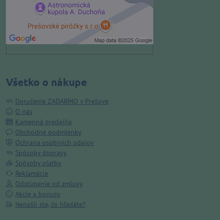
Povoliť a zapamätať - súhlas s
druhom cookie: Funkčné
Otvoriť obsah v novom okne
Všetko o nákupe
Doručenie ZADARMO v Prešove
O nás
Kamenná predajňa
Obchodné podmienky
Ochrana osobných údajov
Spôsoby dopravy
Spôsoby platby
Reklamácie
Odstúpenie od zmluvy
Akcie a bonusy
Nenašli ste, čo hľadáte?