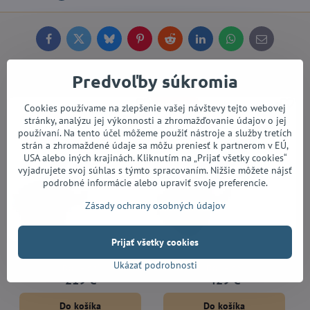
Facebook
Twitter
Bluesky
Pinterest
Reddit
LinkedIn
WhatsApp
E-
mail
Alternatívne produkty
Predvoľby súkromia
Bestseller
Cookies používame na zlepšenie vašej návštevy tejto webovej
stránky, analýzu jej výkonnosti a zhromažďovanie údajov o jej
používaní. Na tento účel môžeme použiť nástroje a služby tretích
strán a zhromaždené údaje sa môžu preniesť k partnerom v EÚ,
USA alebo iných krajinách. Kliknutím na „Prijať všetky cookies“
vyjadrujete svoj súhlas s týmto spracovaním. Nižšie môžete nájsť
podrobné informácie alebo upraviť svoje preferencie.
Zásady ochrany osobných údajov
Prijať všetky cookies
Ibanez GRX40-MGN
Ibanez RG421EX-BKF
Ukázať podrobnosti
Do 14 dní
Do 14 dní
219 €
429 €
Do košíka
Do košíka