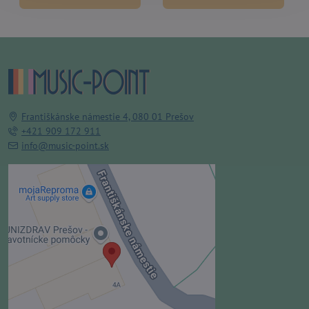
Františkánske námestie 4, 080 01 Prešov
+421 909 172 911
info@music-point.sk
Externý obsah je blokovaný
Voľbami súkromia
Prajete si načítať externý obsah?
Povoliť tentokrát