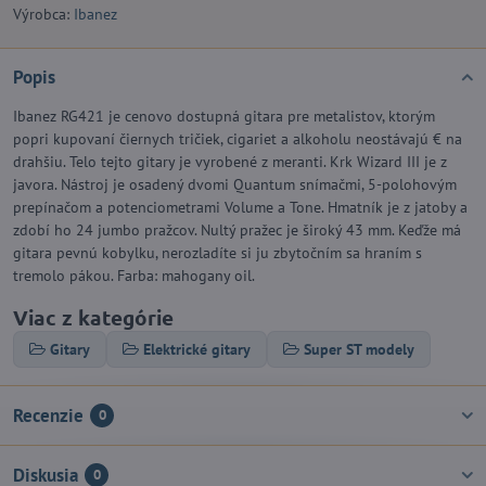
Výrobca:
Ibanez
Popis
Ibanez RG421 je cenovo dostupná gitara pre metalistov, ktorým
popri kupovaní čiernych tričiek, cigariet a alkoholu neostávajú € na
drahšiu. Telo tejto gitary je vyrobené z meranti. Krk Wizard III je z
javora. Nástroj je osadený dvomi Quantum snímačmi, 5-polohovým
prepínačom a potenciometrami Volume a Tone. Hmatník je z jatoby a
zdobí ho 24 jumbo pražcov. Nultý pražec je široký 43 mm. Keďže má
gitara pevnú kobylku, nerozladíte si ju zbytočním sa hraním s
tremolo pákou. Farba: mahogany oil.
Viac z kategórie
Gitary
Elektrické gitary
Super ST modely
Recenzie
0
Diskusia
0