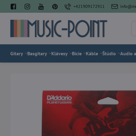
+421909172911
info@mu
Gitary
Basgitary
Klávesy
Bicie
Káble
Štúdio
Audio a