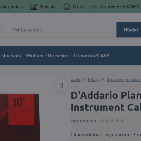
sic-point.sk
Predajňa
O nás
Doručenie ZADARMO a
Hľadať
 slúchadlá
Pódium
Orchester
Literatúra
ZĽAVY
Úvod
Gitary
Gitarové prísluše
D'Addario Pla
Instrument Ca
Hodnotenie
Gitarový kábel s vypínačom - 3 