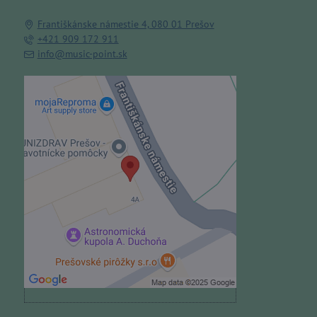
Františkánske námestie 4, 080 01 Prešov
+421 909 172 911
info@music-point.sk
Externý obsah je blokovaný
Voľbami súkromia
Prajete si načítať externý obsah?
Povoliť tentokrát
Povoliť a zapamätať - súhlas s
druhom cookie: Funkčné
Otvoriť obsah v novom okne