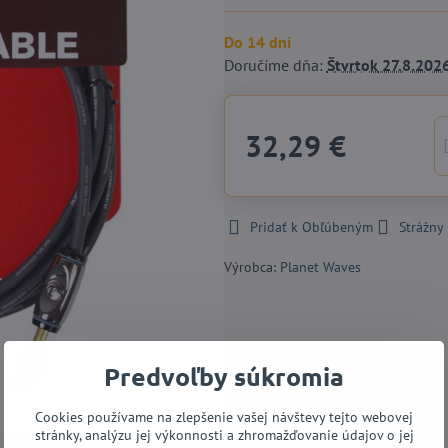
Do 14 dní
Doručíme dňa:
Štvrtok
27.8.202
32,29 €
Pridať k Obľúbeným
Strážny
Výrobca:
Planet Waves
Predvoľby súkromia
Cookies používame na zlepšenie vašej návštevy tejto webovej
stránky, analýzu jej výkonnosti a zhromažďovanie údajov o jej