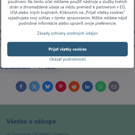
používaní. Na tento účel môžeme použiť nástroje a služby tretích
strán a zhromaždené údaje sa môžu preniesť k partnerom v EÚ,
Popis
Recenzie
Diskusia
0
0
USA alebo iných krajinách. Kliknutím na „Prijať všetky cookies“
vyjadrujete svoj súhlas s týmto spracovaním. Nižšie môžete nájsť
podrobné informácie alebo upraviť svoje preferencie.
fický svojím vstavaným Cut-Off vypínačom. Stlačením tohto tlačidla
Zásady ochrany osobných údajov
ástroja. Opätovným stlačením vypínača sa signálový tok obnoví a 
ania a konektory sú zapojené metódou bez spájkovania. Kábel je o
Prijať všetky cookies
Ukázať podrobnosti
vé príslušenstvo
Káble
Facebook
Twitter
Bluesky
Pinterest
Reddit
LinkedIn
WhatsApp
E-
mail
Všetko o nákupe
Doručenie ZADARMO v Prešove