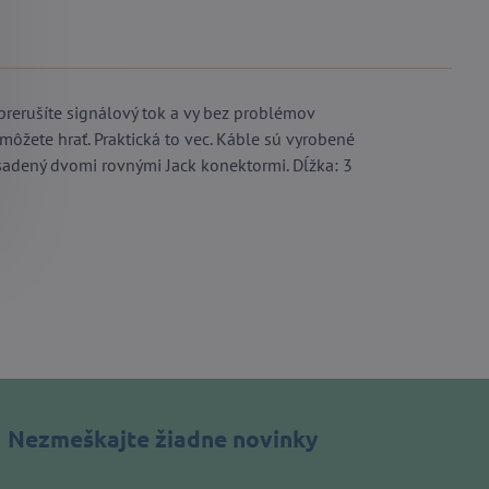
 prerušíte signálový tok a vy bez problémov
môžete hrať. Praktická to vec. Káble sú vyrobené
sadený dvomi rovnými Jack konektormi. Dĺžka: 3
Nezmeškajte žiadne novinky