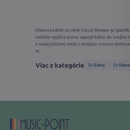
Gitarový kábel zo série Circuit Breaker je špeci
môžete vypjiť a znovu zapojiť káble do svojho n
z neokysličenej medi s dvojitou vrstvou tieňov
m.
Viac z kategórie
Gitary
Gitaro