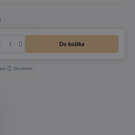
6
Do košíka
 pes
Doručenia