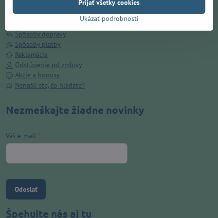
Prijať všetky cookies
Kamenná predajňa
Obchodné podmienky
Ukázať podrobnosti
Ochrana osobných údajov
Spôsoby dopravy
Spôsoby platby
Reklamácie
Odstúpenie od zmluvy
Akcie a bonusy
Nenašli ste, čo hľadáte?
Nezmeškajte žiadne novinky
Váš e-mail
*
Odoslať
Špehujte nás aj tu