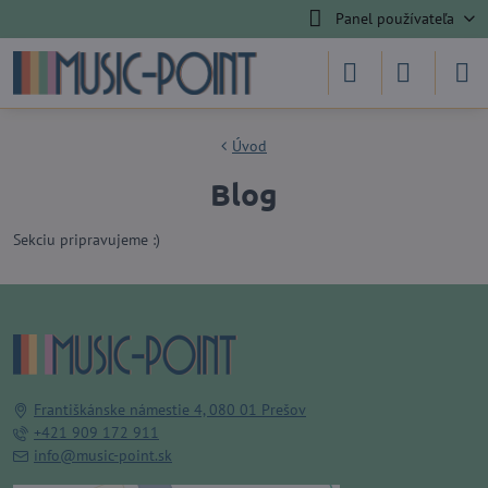
Panel používateľa
Úvod
Blog
Sekciu pripravujeme :)
Františkánske námestie 4, 080 01 Prešov
+421 909 172 911
info@music-point.sk