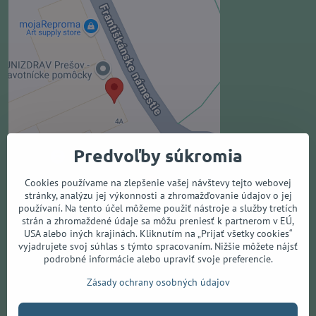
Externý obsah je blokovaný
Voľbami súkromia
Prajete si načítať externý obsah?
Povoliť tentokrát
Povoliť a zapamätať - súhlas s
Predvoľby súkromia
druhom cookie: Funkčné
Cookies používame na zlepšenie vašej návštevy tejto webovej
stránky, analýzu jej výkonnosti a zhromažďovanie údajov o jej
Otvoriť obsah v novom okne
používaní. Na tento účel môžeme použiť nástroje a služby tretích
strán a zhromaždené údaje sa môžu preniesť k partnerom v EÚ,
USA alebo iných krajinách. Kliknutím na „Prijať všetky cookies“
vyjadrujete svoj súhlas s týmto spracovaním. Nižšie môžete nájsť
podrobné informácie alebo upraviť svoje preferencie.
Všetko o nákupe
Zásady ochrany osobných údajov
Doručenie ZADARMO v Prešove
O nás