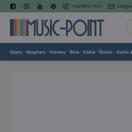
+421909172911
info@mu
Gitary
Basgitary
Klávesy
Bicie
Káble
Štúdio
Audio a