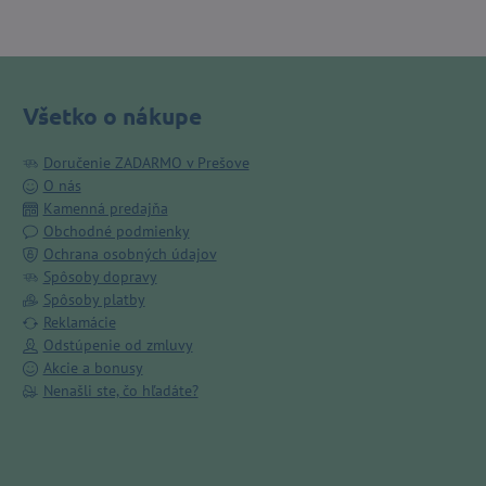
Všetko o nákupe
Doručenie ZADARMO v Prešove
O nás
Kamenná predajňa
Obchodné podmienky
Ochrana osobných údajov
Spôsoby dopravy
Spôsoby platby
Reklamácie
Odstúpenie od zmluvy
Akcie a bonusy
Nenašli ste, čo hľadáte?