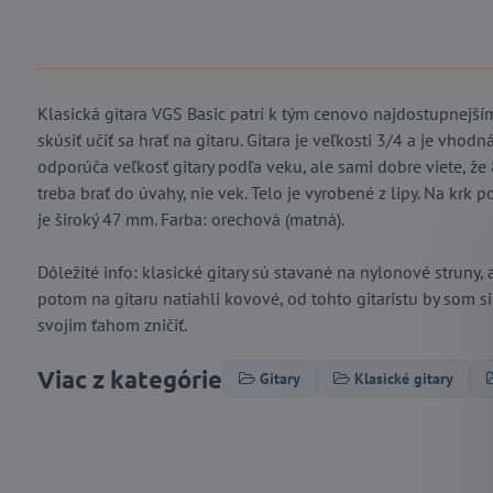
Klasická gitara VGS Basic patrí k tým cenovo najdostupnejším
skúsiť učiť sa hrať na gitaru. Gitara je veľkosti 3/4 a je vho
odporúča veľkosť gitary podľa veku, ale sami dobre viete, že 
treba brať do úvahy, nie vek. Telo je vyrobené z lipy. Na krk
je široký 47 mm. Farba: orechová (matná).
Dôležité info: klasické gitary sú stavané na nylonové struny, 
potom na gitaru natiahli kovové, od tohto gitaristu by som si 
svojim ťahom zničiť.
Viac z kategórie
Gitary
Klasické gitary