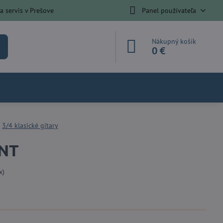
 servis v Prešove
Panel používateľa
Nákupný košík
0 €
3/4 klasické gitary
 NT
x)