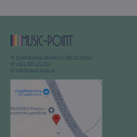
Františkánske námestie 4, 080 01 Prešov
+421 909 172 911
info@music-point.sk
Externý obsah je blokovaný
Voľbami súkromia
Prajete si načítať externý obsah?
Povoliť tentokrát