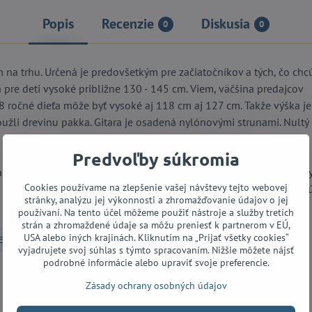
Popis
Recenzie
Diskusia
0
0
 na trhu. Určená je predovšetkým pre začiatočníkov a tých, čo chc
dná pre deti vysoké približne 130 - 145 cm. Viem, väčšina predajcov
8 ročné dieťa môže byť vysoké aj 118 cm aj 127 cm. Takže výška je 
 použli drevinu pakka. Gitara je osadená nylónovými strunami. Nultý
Predvoľby súkromia
ak vám niekto povie, že nylónové struny sú pre začiatočníkov a aby 
Cookies používame na zlepšenie vašej návštevy tejto webovej
nenechal radiť pri výbere gitary. Kovové struny totiž môžu klasickú
stránky, analýzu jej výkonnosti a zhromažďovanie údajov o jej
používaní. Na tento účel môžeme použiť nástroje a služby tretích
strán a zhromaždené údaje sa môžu preniesť k partnerom v EÚ,
USA alebo iných krajinách. Kliknutím na „Prijať všetky cookies“
3/4 klasické gitary
vyjadrujete svoj súhlas s týmto spracovaním. Nižšie môžete nájsť
podrobné informácie alebo upraviť svoje preferencie.
Zásady ochrany osobných údajov
Facebook
Twitter
Bluesky
Pinterest
Reddit
LinkedIn
WhatsApp
E-
mail