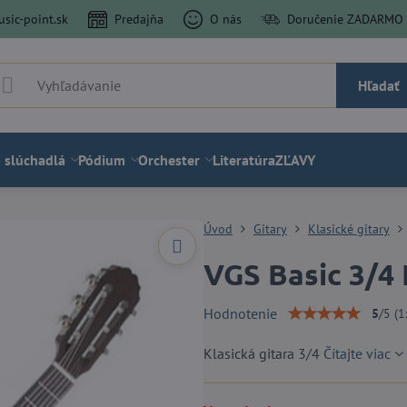
sic-point.sk
Predajňa
O nás
Doručenie ZADARMO a
Hľadať
 slúchadlá
Pódium
Orchester
Literatúra
ZĽAVY
Úvod
Gitary
Klasické gitary
VGS Basic 3/4
Hodnotenie
5
/
5
(
1
Klasická gitara 3/4
Čítajte viac