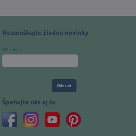
Nezmeškajte žiadne novinky
Váš e-mail
*
Odoslať
Špehujte nás aj tu