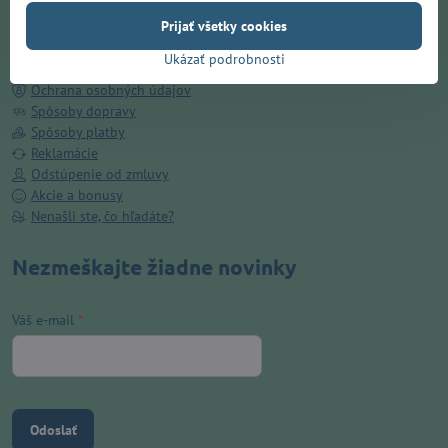
Doručenie ZADARMO v Prešove
Prijať všetky cookies
O nás
Kamenná predajňa
Ukázať podrobnosti
Obchodné podmienky
Ochrana osobných údajov
Spôsoby dopravy
Spôsoby platby
Reklamácie
Odstúpenie od zmluvy
Akcie a bonusy
Nenašli ste, čo hľadáte?
Nezmeškajte žiadne novinky
Váš e-mail
*
Odoslať