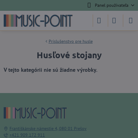
Panel používateľa
Príslušenstvo pre husle
Husľové stojany
Františkánske námestie 4, 080 01 Prešov
+421 909 172 911