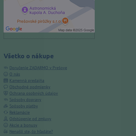
Povoliť a zapamätať - súhlas s
druhom cookie: Funkčné
Otvoriť obsah v novom okne
Všetko o nákupe
Doručenie ZADARMO v Prešove
O nás
Kamenná predajňa
Obchodné podmienky
Ochrana osobných údajov
Spôsoby dopravy
Spôsoby platby
Reklamácie
Odstúpenie od zmluvy
Akcie a bonusy
Nenašli ste, čo hľadáte?