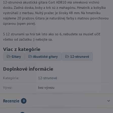
12-strunová akustická gitara Cort AD810 má smrekovú vrchnú
dosku. Zadná doska, boky a krk sú z mahagónu. Hmatník a kobylka
vystrúhali z merbau. Nultý pražec je široky 48 mm. Na hmatníku
nájdeme 20 pražcov. Gitara je naturálnej farby s matnou povrchovou
úpravou (open pore).
S 12 strunami sa hrá tak isto ako so 6, nebudete sa musieť učiť
všetko od začiatku :) nebojte sa.
Viac z kategórie
Gitary
Akustické gitary
12-strunové
Doplnkové informácie
Kategória:
12-strunové
Výrez:
bez výrezu
Recenzie
0