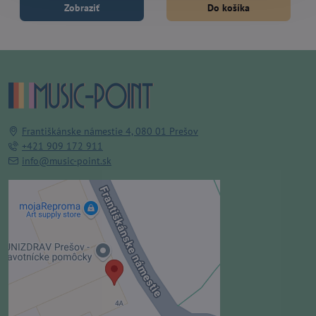
Zobraziť
Do košíka
Františkánske námestie 4, 080 01 Prešov
+421 909 172 911
info@music-point.sk
Externý obsah je blokovaný
Voľbami súkromia
Prajete si načítať externý obsah?
Povoliť tentokrát