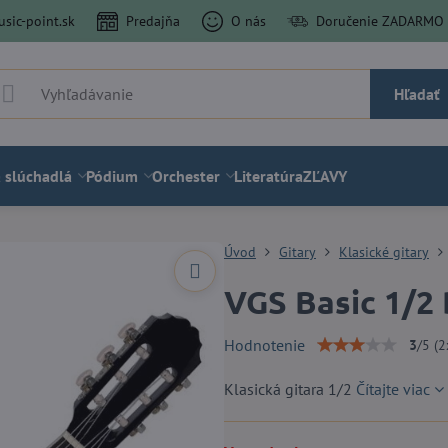
sic-point.sk
Predajňa
O nás
Doručenie ZADARMO a
Hľadať
 slúchadlá
Pódium
Orchester
Literatúra
ZĽAVY
Úvod
Gitary
Klasické gitary
VGS Basic 1/2
Hodnotenie
3
/
5
(
2
Klasická gitara 1/2
Čítajte viac