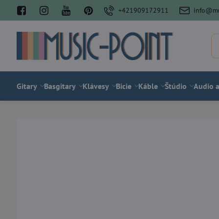
+421909172911
info@mu
Gitary
Basgitary
Klávesy
Bicie
Káble
Štúdio
Audio a