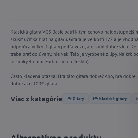
Klasická gitara VGS Basic patrí k tým cenovo najdostupnejším
skúsiť učiť sa hrať na gitaru. Gitara je veľkosti 1/2 a je vho
odporúča veľkosť gitary podľa veku, ale sami dobre viete, že 
treba brať do úvahy, nie vek. Telo je vyrobené z lipy. Na krk
je široký 45 mm. Farba: čierna (lesklá).
Často kladená otázka: Hrá táto gitara dobre? Áno, hrá dobre, 
dobre ako 100€ gitara.
Viac z kategórie
Gitary
Klasické gitary
Alternatívne produkty