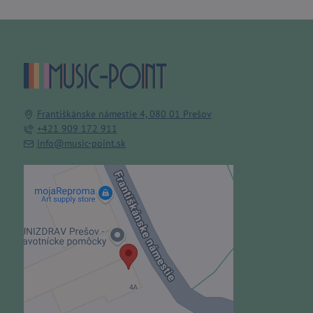
Františkánske námestie 4, 080 01 Prešov
+421 909 172 911
info@music-point.sk
Externý obsah je blokovaný
Voľbami súkromia
Prajete si načítať externý obsah?
Povoliť tentokrát