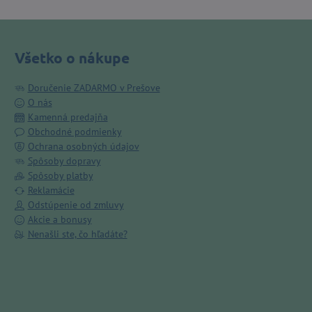
Všetko o nákupe
Doručenie ZADARMO v Prešove
O nás
Kamenná predajňa
Obchodné podmienky
Ochrana osobných údajov
Spôsoby dopravy
Spôsoby platby
Reklamácie
Odstúpenie od zmluvy
Akcie a bonusy
Nenašli ste, čo hľadáte?