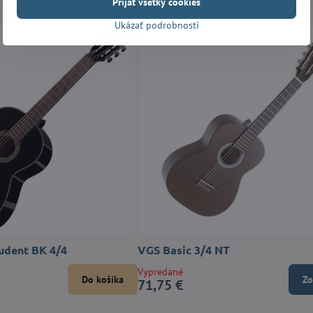
Prijať všetky cookies
Ukázať podrobnosti
udent BK 4/4
VGS Basic 3/4 NT
Vypredané
Do košíka
Zo
71,75 €