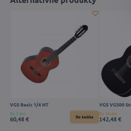
VGS Basic 1/4 NT
VGS VG500 St
Do 7 dní
Do 14 dní
Do košíka
60,48 €
142,48 €