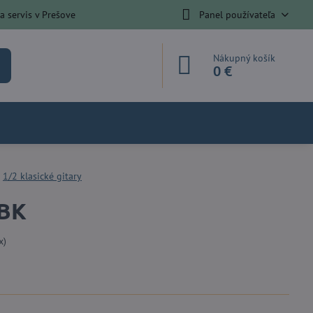
 servis v Prešove
Panel používateľa
Nákupný košík
0 €
1/2 klasické gitary
 BK
x)