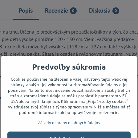
Popis
Recenzie
Diskusia
0
0
 na trhu. Určená je predovšetkým pre začiatočníkov a tých, čo chc
dná pre deti vysoké približne 120 - 130 cm. Viem, väčšina predajcov
8 ročné dieťa môže byť vysoké aj 118 cm aj 127 cm. Takže výška je 
 použli drevinu pakka. Gitara je osadená nylonovými strunami. Nultý
Predvoľby súkromia
vo svojej cenovej kategórii. No nečakajte že 50€ gitara bude hrať 
Cookies používame na zlepšenie vašej návštevy tejto webovej
stránky, analýzu jej výkonnosti a zhromažďovanie údajov o jej
používaní. Na tento účel môžeme použiť nástroje a služby tretích
strán a zhromaždené údaje sa môžu preniesť k partnerom v EÚ,
1/2 klasické gitary
USA alebo iných krajinách. Kliknutím na „Prijať všetky cookies“
vyjadrujete svoj súhlas s týmto spracovaním. Nižšie môžete nájsť
podrobné informácie alebo upraviť svoje preferencie.
Facebook
Twitter
Bluesky
Pinterest
Reddit
LinkedIn
WhatsApp
E-
Zásady ochrany osobných údajov
mail