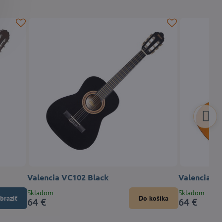
Valencia VC102 Black
Valencia V
Skladom
Skladom
braziť
Do košíka
64 €
64 €