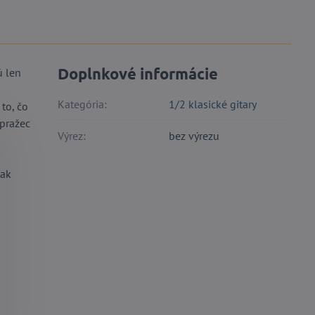
Doplnkové informácie
ú len
Kategória:
1/2 klasické gitary
to, čo
 pražec
Výrez:
bez výrezu
tak